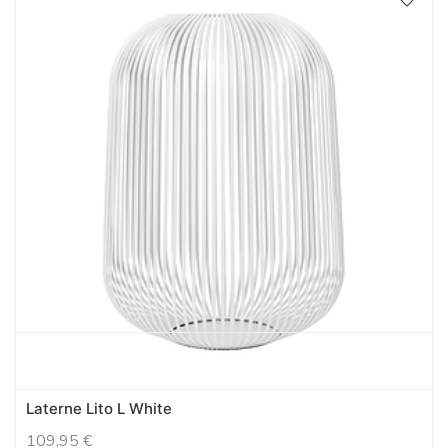
Laterne Lito L White
109,95
€