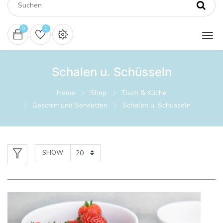
0
0
Schalen u. Schüsseln
Home
Shop
Tisch & Küche
Geschirr und Servietten
Schalen u. Schüsseln
SHOW