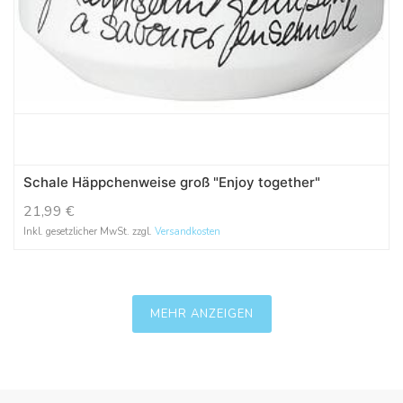
Schale Häppchenweise groß "Enjoy together"
21,99
€
Inkl. gesetzlicher MwSt. zzgl.
Versandkosten
MEHR ANZEIGEN