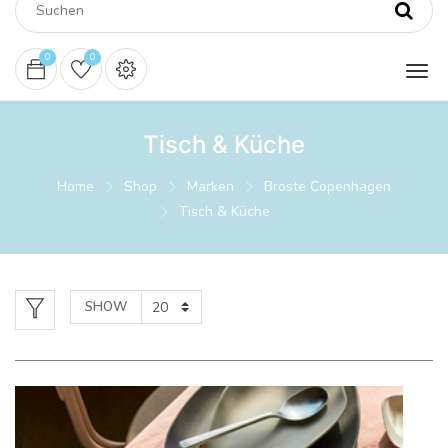
0
0
Tisch & Küche
Home
Shop
Marken
Broste Copenhagen
Tisch & Küche
SHOW