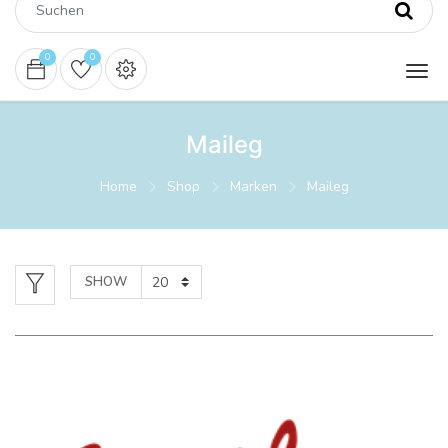
0
0
Maileg
Home
Shop
Marken
Maileg
SHOW