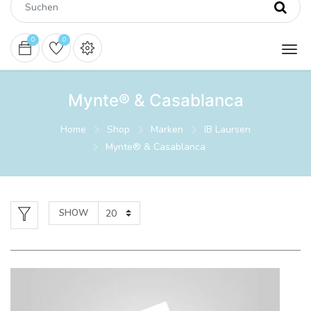
0
0
Mynte® & Casablanca
Home
Shop
Marken
IB Laursen
Mynte® & Casablanca
SHOW