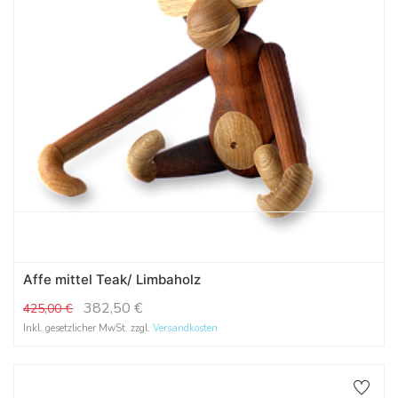
Affe mittel Teak/ Limbaholz
382,50
€
425,00
€
Inkl. gesetzlicher MwSt. zzgl.
Versandkosten