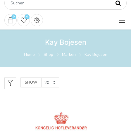
0
0
Kay Bojesen
Home
Shop
Marken
Kay Bojesen
SHOW