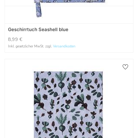
Geschirrtuch Seashell blue
8,99
€
Inkl. gesetzlicher MwSt. zzgl.
Versandkosten