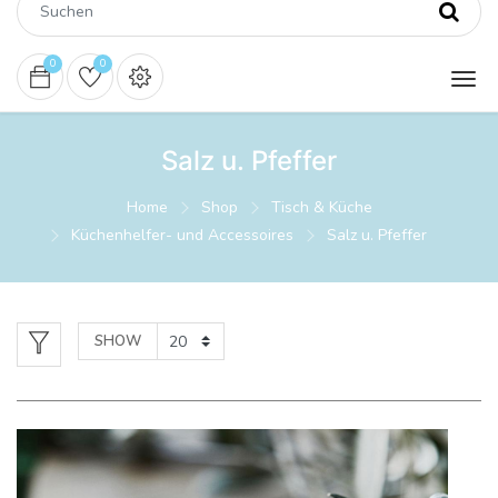
0
0
Salz u. Pfeffer
Home
Shop
Tisch & Küche
Küchenhelfer- und Accessoires
Salz u. Pfeffer
SHOW