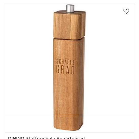
DINING Pfeffermühle Schärfegrad