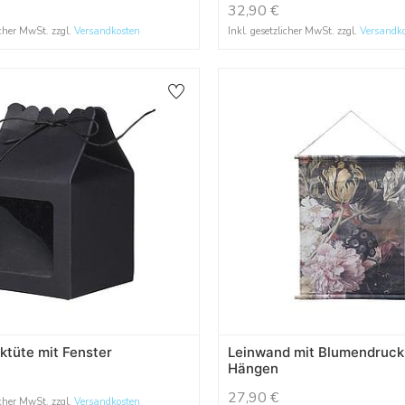
32,90
€
icher MwSt. zzgl.
Versandkosten
Inkl. gesetzlicher MwSt. zzgl.
Versandk
tüte mit Fenster
Leinwand mit Blumendruc
Hängen
27,90
€
icher MwSt. zzgl.
Versandkosten