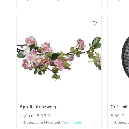
Apfelblütenzweig
Griff mit
5,95
€
3,99
€
11,90
€
Inkl. gesetzlicher MwSt. zzgl.
Versandkosten
Inkl. gesetzl