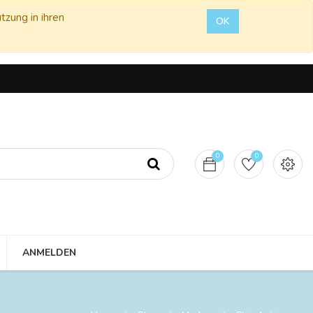
tzung in ihren
OK
0
0
ANMELDEN