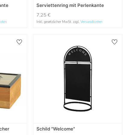
ante
Serviettenring mit Perlenkante
7,25
€
osten
Inkl. gesetzlicher MwSt. zzgl.
Versandkosten
ächer
Schild "Welcome"