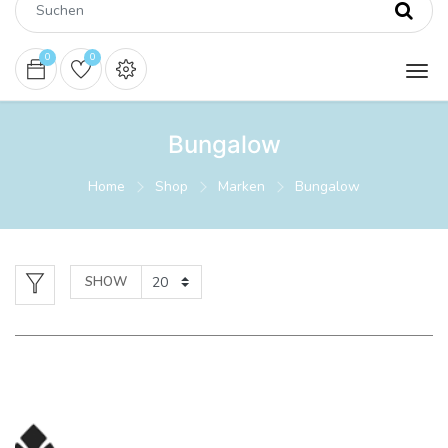
0
0
Bungalow
Home
Shop
Marken
Bungalow
SHOW