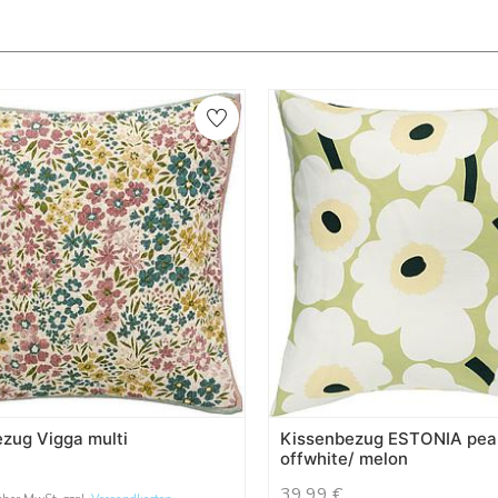
zug Vigga multi
Kissenbezug ESTONIA pea
offwhite/ melon
39,99
€