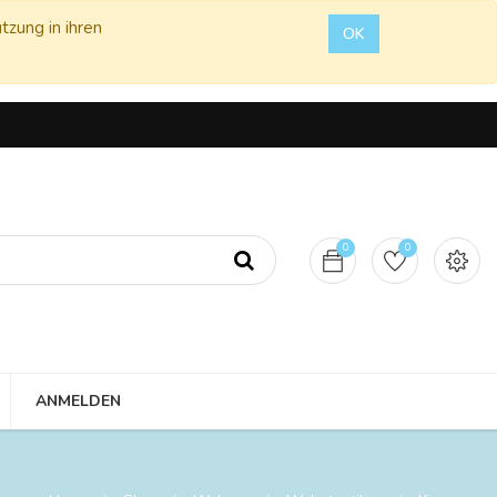
tzung in ihren
OK
0
0
ANMELDEN