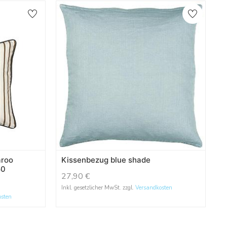
aroo
Kissenbezug blue shade
50
27,90
€
Inkl. gesetzlicher MwSt. zzgl.
Versandkosten
osten