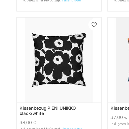
Inkl. gesetzlicher MwSt. zzgl.
Versandkosten
Inkl. gesetzl
Kissenbezug PIENI UNIKKO
Kissenb
black/white
37,00
€
39,00
€
Inkl. gesetzl