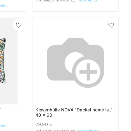
Inkl. gesetzlicher MwSt. zzgl.
Versandkosten
osten
Y
Kissenhülle NOVA "Dackel home is.."
40 x 60
29,90
€
osten