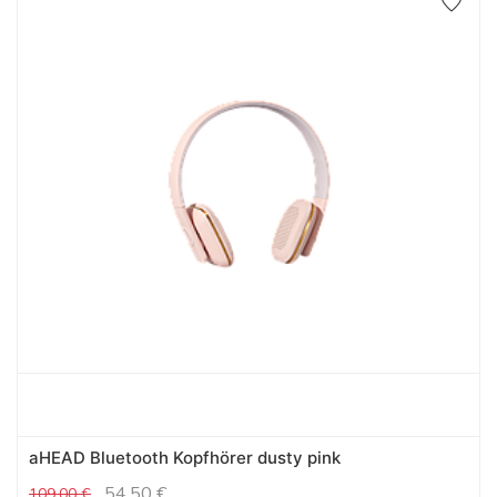
aHEAD Bluetooth Kopfhörer dusty pink
54,50
€
109,00
€