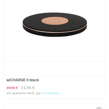
wiCHARGE II black
31,96
€
39,95
€
Inkl. gesetzlicher MwSt. zzgl.
Versandkosten