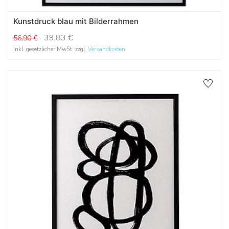
Kunstdruck blau mit Bilderrahmen
39,83
€
56,90
€
Inkl. gesetzlicher MwSt. zzgl.
Versandkosten