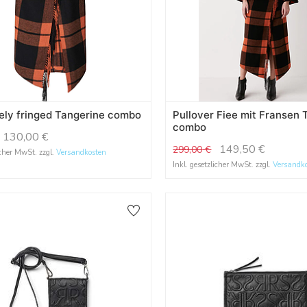
ly fringed Tangerine combo
Pullover Fiee mit Fransen 
combo
130,00
€
149,50
€
299,00
€
icher MwSt. zzgl.
Versandkosten
Inkl. gesetzlicher MwSt. zzgl.
Versandk