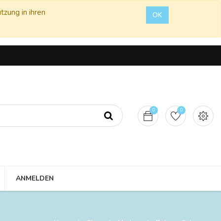
tzung in ihren
OK
0
0
ANMELDEN