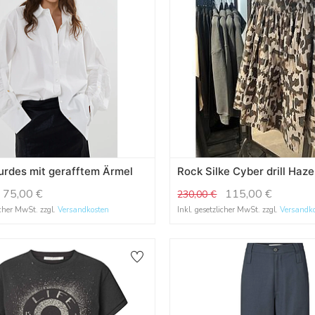
urdes mit gerafftem Ärmel
Rock Silke Cyber drill Haze
75,00
€
115,00
€
230,00
€
icher MwSt. zzgl.
Versandkosten
Inkl. gesetzlicher MwSt. zzgl.
Versandk