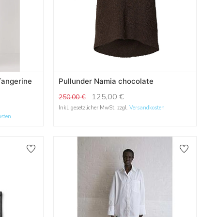
Tangerine
Pullunder Namia chocolate
125,00
€
250,00
€
Inkl. gesetzlicher MwSt. zzgl.
Versandkosten
osten