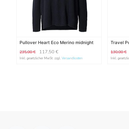
Pullover Heart Eco Merino midnight
Travel P
117,50
€
235,00
€
130,00
€
Inkl. gesetzlicher MwSt. zzgl.
Versandkosten
Inkl. gesetzl