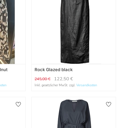
lnut
Rock Glazed black
122,50
€
245,00
€
osten
Inkl. gesetzlicher MwSt. zzgl.
Versandkosten