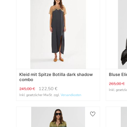
Kleid mit Spitze Botilla dark shadow
Bluse El
combo
265,00
€
122,50
€
245,00
€
Inkl. gesetzl
Inkl. gesetzlicher MwSt. zzgl.
Versandkosten