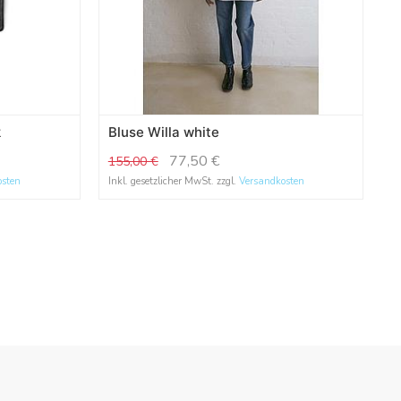
k
Bluse Willa white
77,50
€
155,00
€
osten
Inkl. gesetzlicher MwSt. zzgl.
Versandkosten