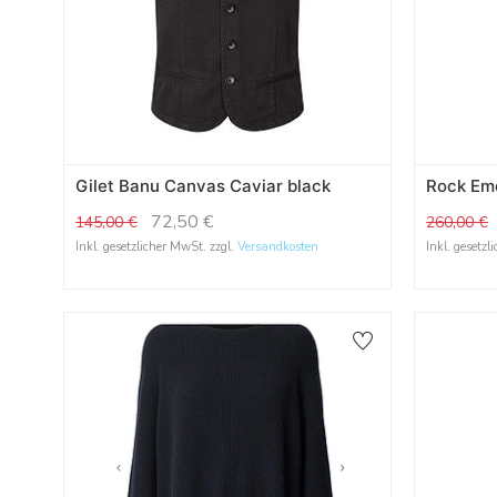
Gilet Banu Canvas Caviar black
Rock Eme
72,50
€
145,00
€
260,00
€
Inkl. gesetzlicher MwSt. zzgl.
Versandkosten
Inkl. gesetzl