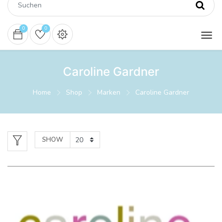
0
0
Caroline Gardner
Home
Shop
Marken
Caroline Gardner
SHOW