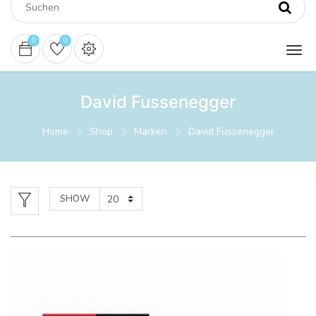
0
0
David Fussenegger
Home
Shop
Marken
David Fussenegger
SHOW