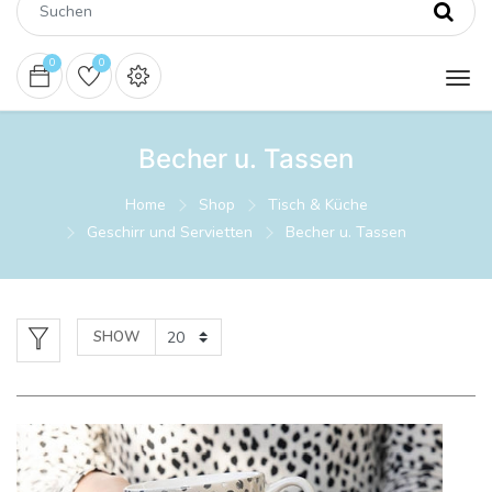
0
0
Becher u. Tassen
Home
Shop
Tisch & Küche
Geschirr und Servietten
Becher u. Tassen
SHOW