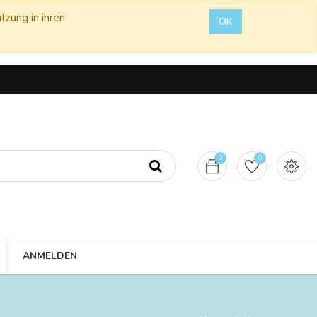
tzung in ihren
OK
0
0
ANMELDEN