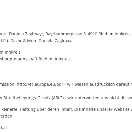
more Daniela Zaglmayr, Bayrhammergasse 3, 4910 Ried im Innkreis,
.d.P.): Decor & More Daniela Zaglmayr
im Innkreis
shauptmannschaft Ried im Innkreis
ission: http://ec.europa.eu/odr - wir weisen ausdrücklich darauf 
n Streitbeilegungs-Gesetz (AStG) - wir unterwerfen uns nicht diese
einerlei Haftung über deren Inhalt. Die Inhalte unserer Website w
werden.
O.at