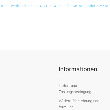
px?FirmaID=7df877b2-cbc5-4871-88c4-dc2dcf5c1453&StandortID=73
1
Informationen
Liefer- und
Zahlungsbedingungen
Widerrufsbelehrung und -
formular