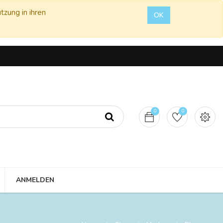
tzung in ihren
OK
0
0
ANMELDEN