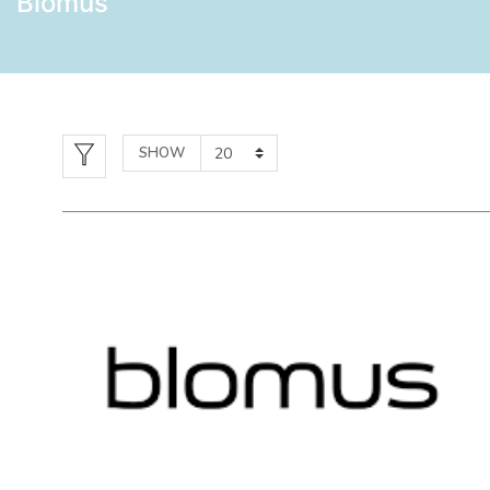
Blomus
SHOW