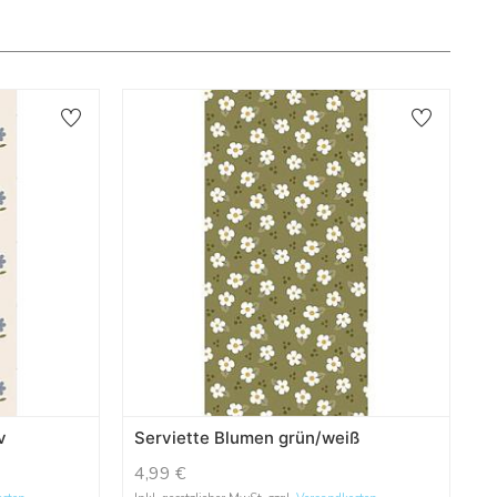
v
Serviette Blumen grün/weiß
4,99
€