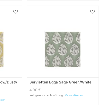
llow/Dusty
Servietten Egga Sage Green/White
4,90
€
Inkl. gesetzlicher MwSt. zzgl.
Versandkosten
osten