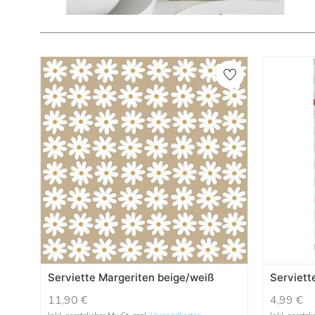
Serviette Margeriten beige/weiß
Serviett
11,90
€
4,99
€