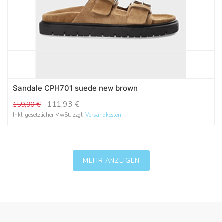
Sandale CPH701 suede new brown
111,93
€
159,90
€
Inkl. gesetzlicher MwSt. zzgl.
Versandkosten
MEHR ANZEIGEN