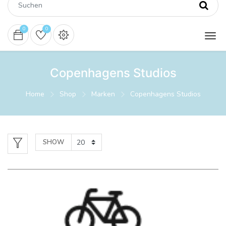
0
0
Copenhagens Studios
Home
Shop
Marken
Copenhagens Studios
SHOW