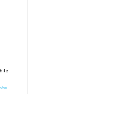
hite
osten