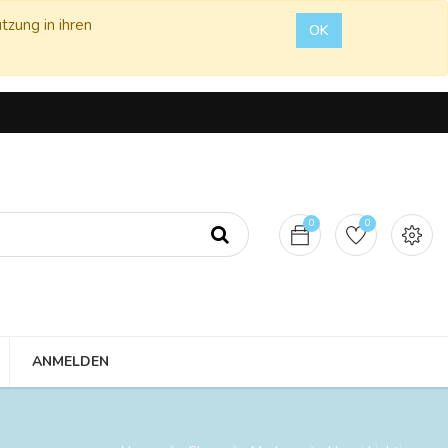
tzung in ihren
OK
0
0
ANMELDEN