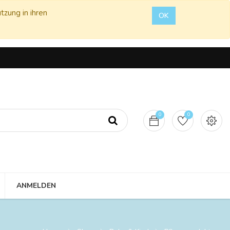
tzung in ihren
OK
0
0
ANMELDEN