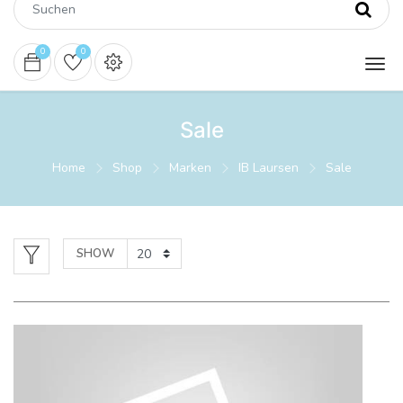
0
0
Sale
Home
Shop
Marken
IB Laursen
Sale
SHOW