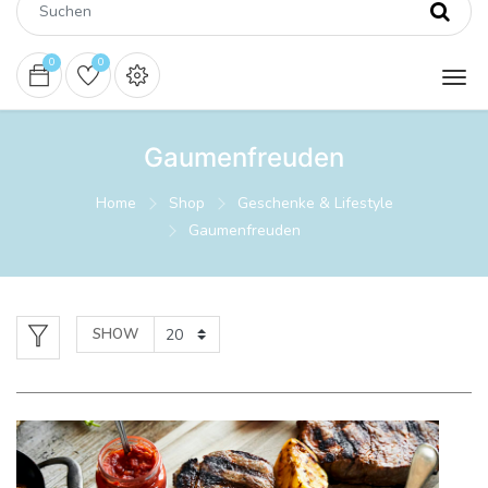
0
0
Gaumenfreuden
Home
Shop
Geschenke & Lifestyle
Gaumenfreuden
SHOW