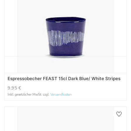
Espressobecher FEAST 15cl Dark Blue/ White Stripes
9,95
€
Inkl. gesetzlicher MwSt. zzgl.
Versandkosten