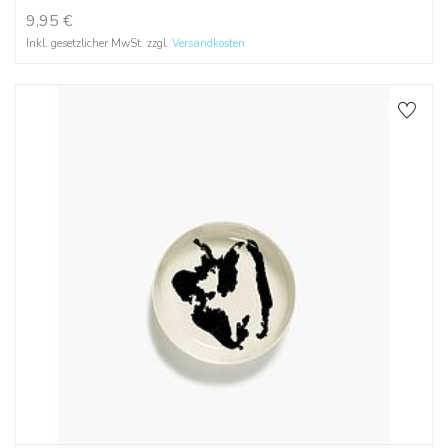
9,95
€
Inkl. gesetzlicher MwSt. zzgl.
Versandkosten