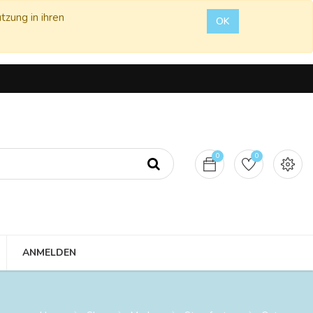
tzung in ihren
OK
0
0
ANMELDEN