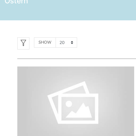
Ostern
SHOW