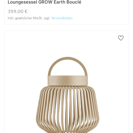
Loungesessel GROW Earth Bouclé
399,00
€
Inkl. gesetzlicher MwSt. zzgl.
Versandkosten