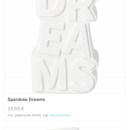
Spardose Dreams
19,99
€
Inkl. gesetzlicher MwSt. zzgl.
Versandkosten