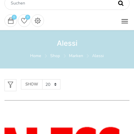
0
0
Alessi
Home
Shop
Marken
Alessi
SHOW