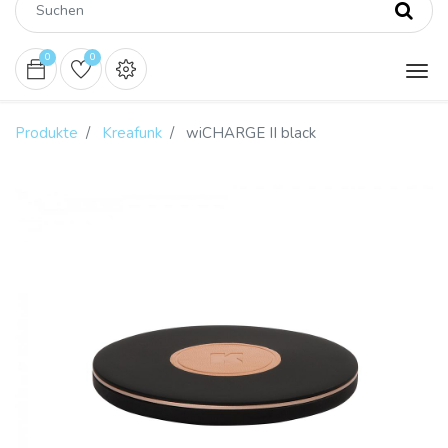
0
0
Produkte
Kreafunk
wiCHARGE II black