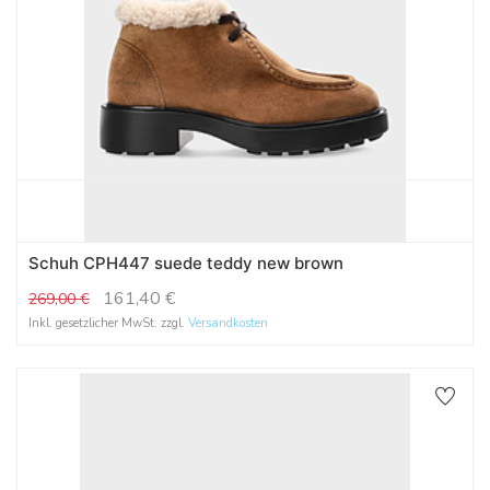
Schuh CPH447 suede teddy new brown
161,40
€
269,00
€
Inkl. gesetzlicher MwSt. zzgl.
Versandkosten