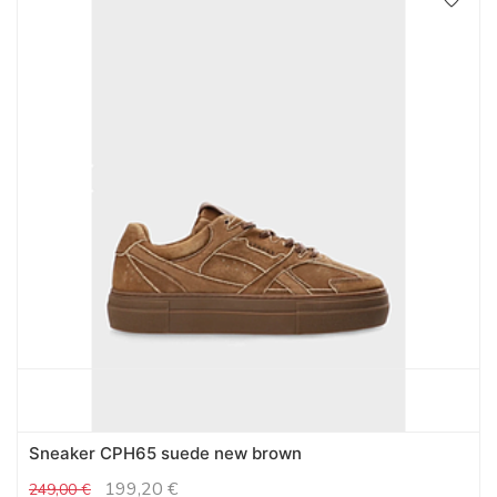
Sneaker CPH65 suede new brown
199,20
€
249,00
€