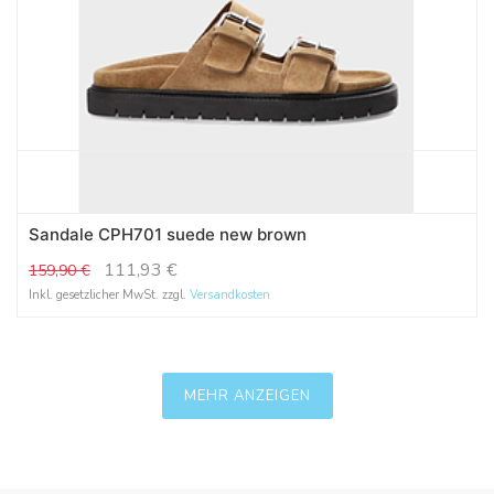
Sandale CPH701 suede new brown
111,93
€
159,90
€
Inkl. gesetzlicher MwSt. zzgl.
Versandkosten
MEHR ANZEIGEN