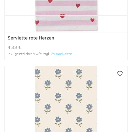
Serviette rote Herzen
4,99
€
Inkl. gesetzlicher MwSt. zzgl.
Versandkosten