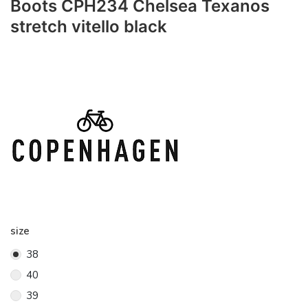
Boots CPH234 Chelsea Texanos
stretch vitello black
size
38
40
39