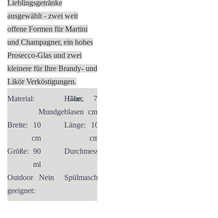
Lieblingsgetränke
ausgewählt - zwei weit
offene Formen für Martini
und Champagner, ein hohes
Prosecco-Glas und zwei
kleinere für Ihre Brandy- und
Likör Verköstigungen.
Material:
Höhe:
Glas,
7
Mundgeblasen
cm
Breite:
10
Länge:
10
cm
cm
Größe:
90
Durchmesser:
100
ml
cm
Outdoor
Nein
Spülmaschinenfest:
Ja
geeignet: