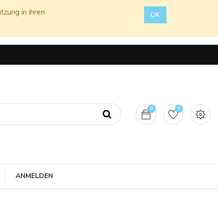
tzung in ihren
OK
0
0
ANMELDEN