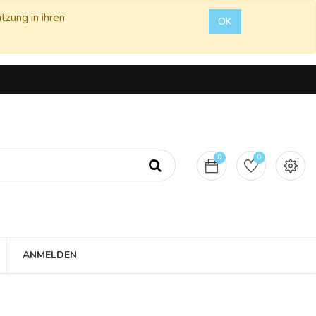
tzung in ihren
OK
0
0
ANMELDEN