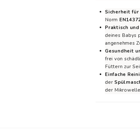
Sicherheit für
Norm
EN1437
Praktisch und
deines Babys p
angenehmes Zu
Gesundheit un
frei von schäd
Füttern zur Sei
Einfache Rein
der
Spülmasc
der Mikrowelle