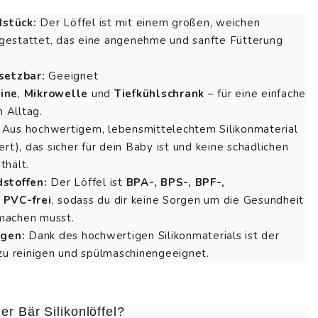
stück:
Der Löffel ist mit einem großen, weichen
gestattet, das eine angenehme und sanfte Fütterung
setzbar:
Geeignet
ine
,
Mikrowelle
und
Tiefkühlschrank
– für eine einfache
 Alltag.
Aus hochwertigem, lebensmittelechtem Silikonmaterial
ert), das sicher für dein Baby ist und keine schädlichen
thält.
dstoffen:
Der Löffel ist
BPA-, BPS-, BPF-,
d
PVC-frei
, sodass du dir keine Sorgen um die Gesundheit
machen musst.
igen:
Dank des hochwertigen Silikonmaterials ist der
 zu reinigen und spülmaschinengeeignet.
er Bär Silikonlöffel?