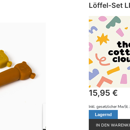
Löffel-Set 
15,95
€
Inkl. gesetzlicher MwSt. 
Lagernd
IN DEN WAREN