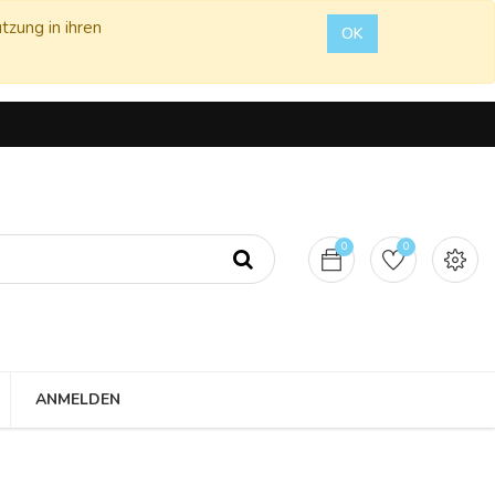
tzung in ihren
OK
0
0
ANMELDEN