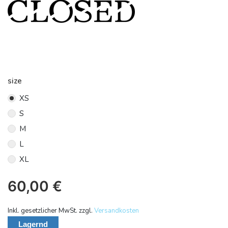
size
XS
S
M
L
XL
60,00
€
Inkl. gesetzlicher MwSt. zzgl.
Versandkosten
Lagernd