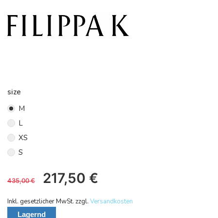
size
M
L
XS
S
217,50
€
435,00
€
Inkl. gesetzlicher MwSt. zzgl.
Versandkosten
Lagernd