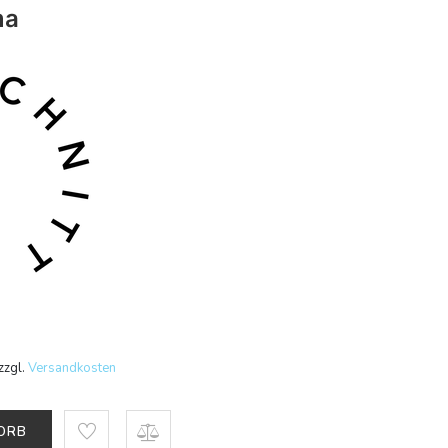
ma
zzgl.
Versandkosten
KORB