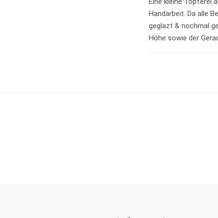
Eine kleine Töpferei 
Handarbeit.
Da alle B
geglazt & nochmal geb
Höhe sowie der Geradl