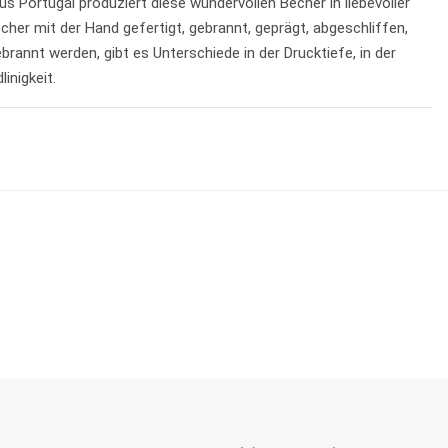
aus Portugal produziert diese wundervollen Becher in liebevoller
echer mit der Hand gefertigt, gebrannt, geprägt, abgeschliffen,
rannt werden, gibt es Unterschiede in der Drucktiefe, in der
inigkeit.