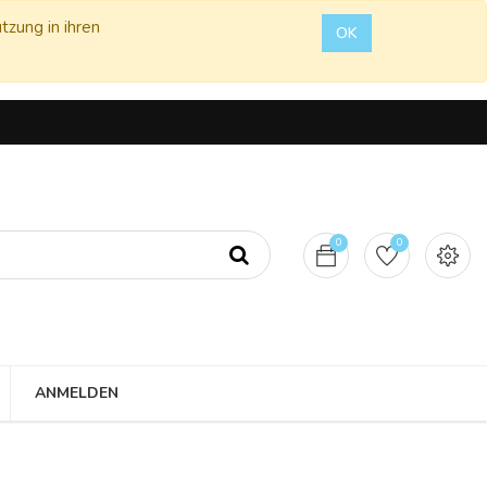
tzung in ihren
OK
0
0
ANMELDEN