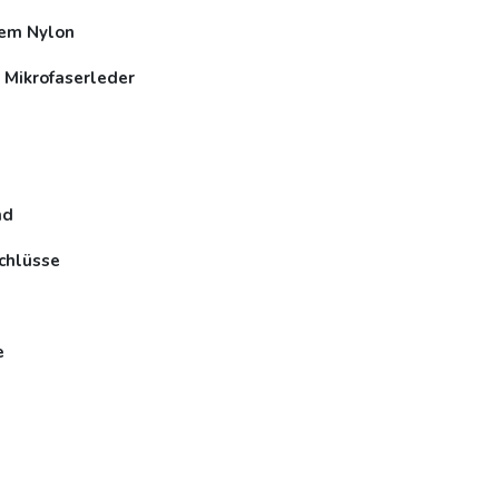
tem Nylon
 Mikrofaserleder
nd
chlüsse
e