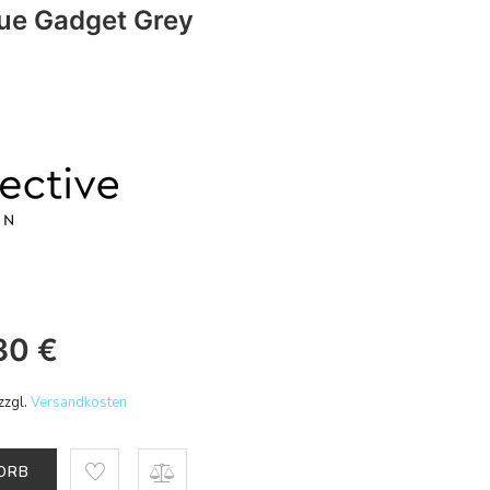
ue Gadget Grey
30
€
zzgl.
Versandkosten
KORB