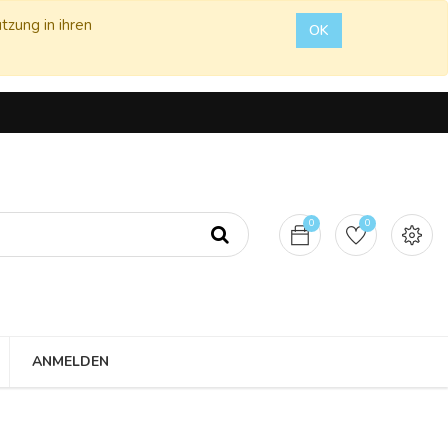
tzung in ihren
OK
0
0
ANMELDEN