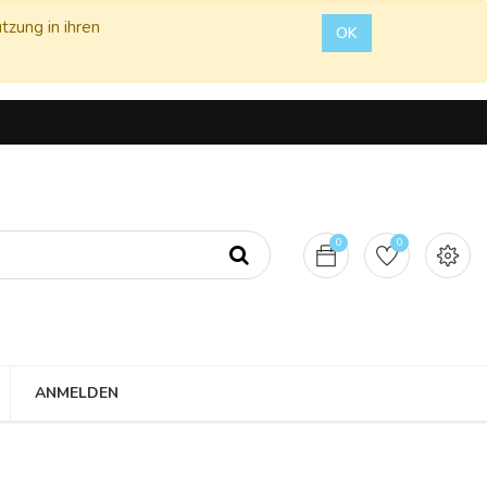
tzung in ihren
OK
0
0
ANMELDEN