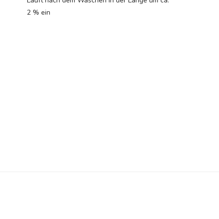
Läuft nach dem Waschen in der Länge um ca.
2 % ein