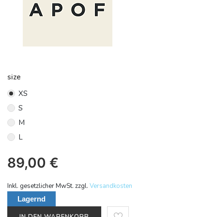
size
XS
S
M
L
89,00
€
Inkl. gesetzlicher MwSt. zzgl.
Versandkosten
Lagernd