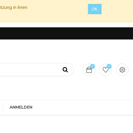
tzung in ihren
OK
0
0
ANMELDEN