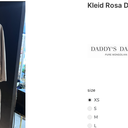
Kleid Rosa 
size
XS
S
M
L