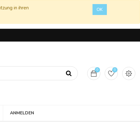
tzung in ihren
OK
0
0
ANMELDEN