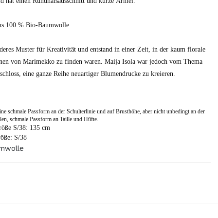
id hat einen Rundhalsausschnitt und kurze Ärmel.
aus 100 % Bio-Baumwolle.
eres Muster für Kreativität und entstand in einer Zeit, in der kaum florale
onen von Marimekko zu finden waren. Maija Isola war jedoch vom Thema
schloss, eine ganze Reihe neuartiger Blumendrucke zu kreieren.
ine schmale Passform an der Schulterlinie und auf Brusthöhe, aber nicht unbedingt an der
ilen, schmale Passform an Taille und Hüfte.
röße S/38: 135 cm
öße: S/38
umwolle