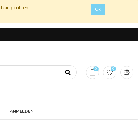
tzung in ihren
OK
0
0
ANMELDEN