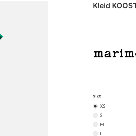
Kleid KOOS
size
XS
S
M
L