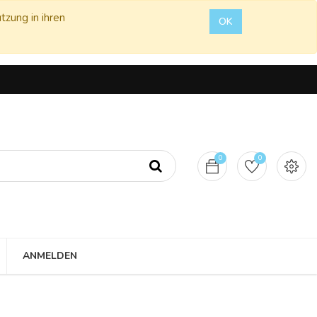
tzung in ihren
OK
0
0
ANMELDEN