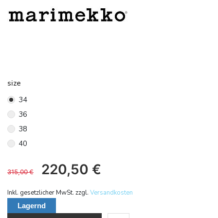
size
34
36
38
40
220,50
€
315,00
€
Inkl. gesetzlicher MwSt. zzgl.
Versandkosten
Lagernd