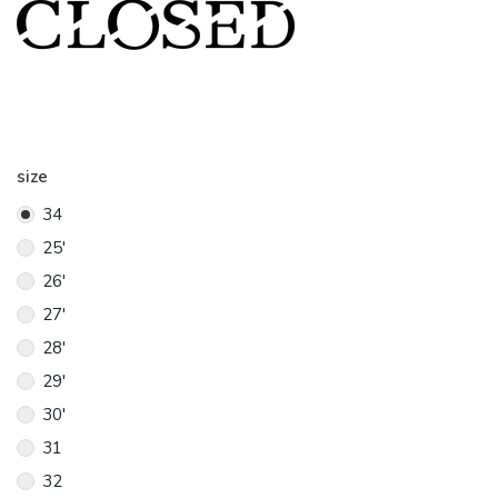
size
34
25'
26'
27'
28'
29'
30'
31
32