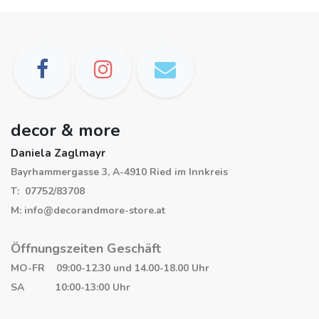
– Innenbeinlänge bei Größe 27/34 ca. 71 cm
– Front rise: ca. 27 cm (Größe 27)
– Leg Opening: ca. 20,3 cm (Größe 27)
– 100% Baumwolle (regenerativ)
– Maschinenwäsche
decor & more
Daniela Zaglmayr
Bayrhammergasse 3, A-4910 Ried im Innkreis
T: 07752/83708
M: info@decorandmore-store.at
Öffnungszeiten Geschäft
MO-FR 09:00-12.30 und 14.00-18.00 Uhr
SA 10:00-13:00 Uhr