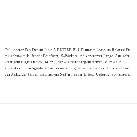
Teil unserer Eco-Denim-Linie A BETTER BLUE: unsere Jeans im Relaxed Fit
mit schmal zulaufender Beinform, X-Pockets und verkürzter Länge. Aus sehr
kräftigem Rigid Denim (14 oz.), der aus reiner regenerativer Baumwolle
gewebt ist. In indigoblauer Worn-Waschung mit authentischer Optik und von
den Achtziger Jahren inspiriertem Salt 'n Pepper-Effekt. Gefertigt von unseren
Denim-Expert:innen in Italien.
Kein Stretch, kein Problem: Unsere authentischsten Denim-Qualitäten werden
mit der Zeit immer weicher und besser.
– Feels like: kräftiger Rigid Denim (14 oz.) mit Stretch-Anteil, trockener Griff
– Looks like: indigoblaue Worn-in-Waschung, authentische Optik mit Salt 'n
Pepper-Effekt
– Relaxed Fit / Mid Waist / Relaxed Leg/ Cropped Length
– Unser Model (1,78 m) trägt Größe 27/32
– Innenbeinlänge bei Größe 27/32 ca. 65 cm