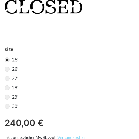
size
25'
26'
27'
28'
29'
30'
240,00
€
Inkl. gesetzlicher MwSt. zzgl.
Versandkosten